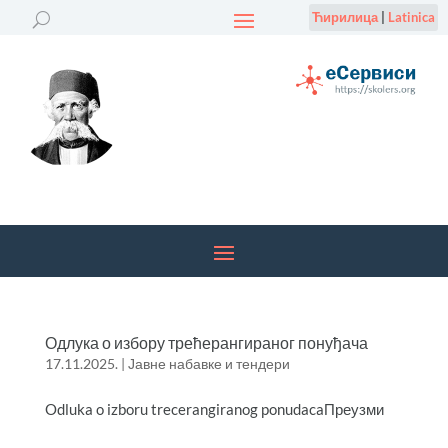
Ћирилица
|
Latinica
Одлука о избору трећерангираног понуђача
17.11.2025.
|
Јавне набавке и тендери
Odluka o izboru trecerangiranog ponudacaПреузми