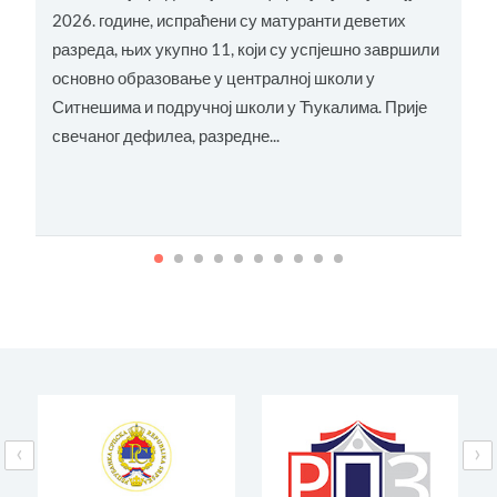
2026. године, испраћени су матуранти деветих
разреда, њих укупно 11, који су успјешно завршили
С
основно образовање у централној школи у
о
Ситнешима и подручној школи у Ћукалима. Прије
ц
свечаног дефилеа, разредне...
‹
›