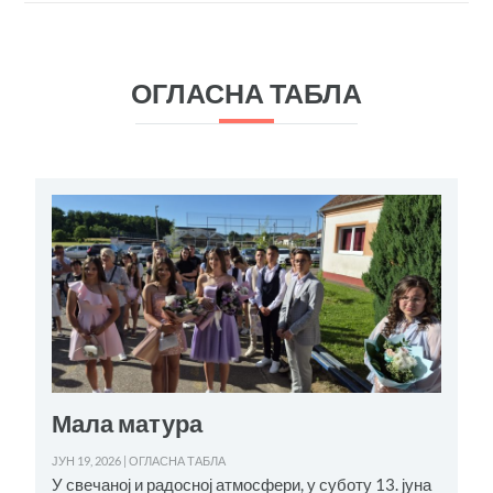
ОГЛАСНА ТАБЛА
Мала матура
ЈУН 19, 2026
|
ОГЛАСНА ТАБЛА
М
У свечаној и радосној атмосфери, у суботу 13. јуна
Д