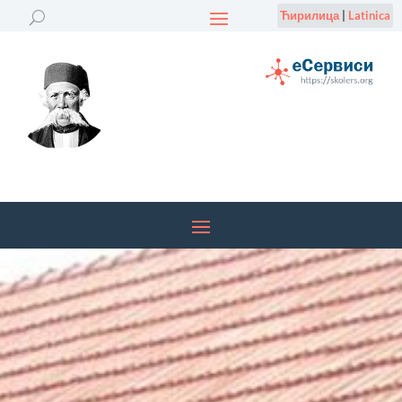
Ћирилица
|
Latinica