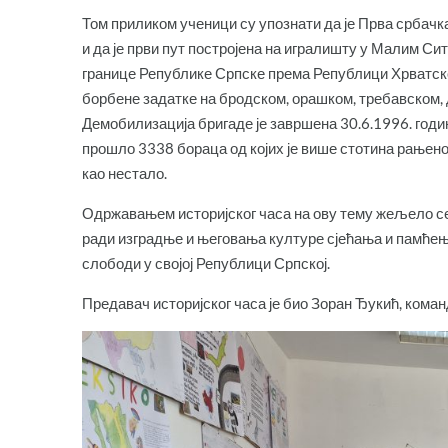
Том приликом ученици су упознати да је Прва србачка
и да је први пут постројена на игралишту у Малим Си
границе Републике Српске према Републици Хрватској 
борбене задатке на бродском, орашком, требавском, 
Демобилизација бригаде је завршена 30.6.1996. годин
прошло 3338 бораца од којих је више стотина рањено,
као нестало.
Одржавањем историјског часа на ову тему жељело се
ради изградње и његовања културе сјећања и памћења 
слободи у својој Републици Српској.
Предавач историјског часа је био Зоран Ђукић, кома