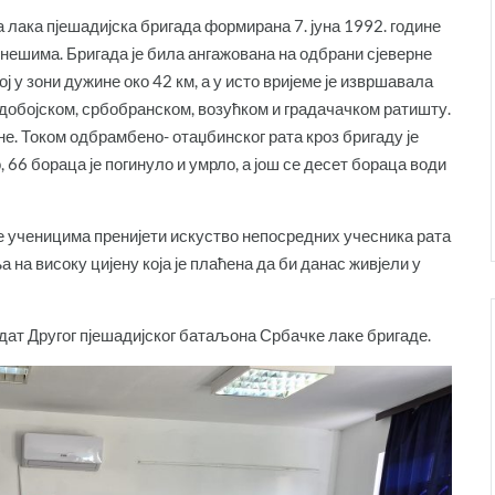
 лака пјешадијска бригада формирана 7. јуна 1992. године
тнешима. Бригада је била ангажована на одбрани сјеверне
у зони дужине око 42 км, а у исто вријеме је извршавала
добојском, србобранском, возућком и градачачком ратишту.
е. Током одбрамбено- отаџбинског рата кроз бригаду је
 66 бораца је погинуло и умрло, а још се десет бораца води
 ученицима пренијети искуство непосредних учесника рата
на високу цијену која је плаћена да би данас живјели у
ндат Другог пјешадијског батаљона Србачке лаке бригаде.