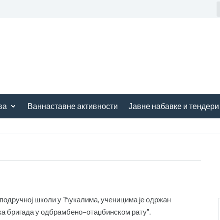
ва
Ваннаставне активности
Јавне набавке и тендери
 подручној школи у Ћукалима, ученицима је одржан
ска бригада у одбрамбено–отаџбинском ратуˮ.