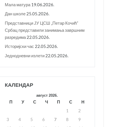
Мала матура
19.06.2026.
Дан школе
25.05.2026.
Представници ЈУ ЦСШ „Петар Кочић“
Србац представили занимања завршним
разредима
22.05.2026.
Историјски час
22.05.2026.
Једнодневни излети
22.05.2026.
КАЛЕНДАР
август 2026.
П
У
С
Ч
П
С
Н
1
2
3
4
5
6
7
8
9