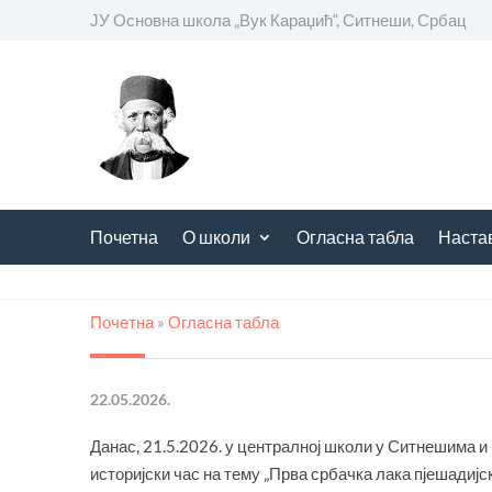
ЈУ Основна школа
„
Вук Караџић“, Ситнеши, Србац
Почетна
О школи
Огласна табла
Наста
Почетна
»
Огласна табла
22.05.2026.
Данас, 21.5.2026. у централној школи у Ситнешима и
историјски час на тему „Прва србачка лака пјешадиј