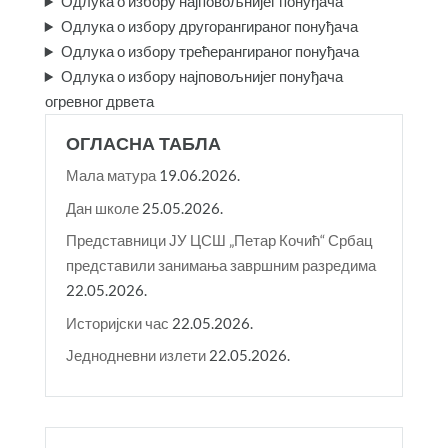
Одлука о избору најповољнијег понуђача
Одлука о избору другорангираног понуђача
Одлука о избору трећерангираног понуђача
Одлука о избору најповољнијег понуђача
огревног дрвета
ОГЛАСНА ТАБЛА
Мала матура
19.06.2026.
Дан школе
25.05.2026.
Представници ЈУ ЦСШ „Петар Кочић“ Србац
представили занимања завршним разредима
22.05.2026.
Историјски час
22.05.2026.
Једнодневни излети
22.05.2026.