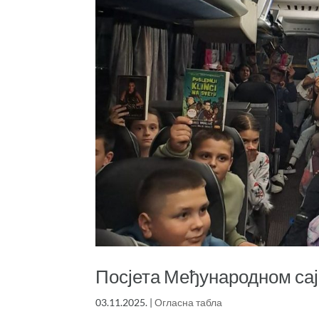
Посјета Међународном сај
03.11.2025.
|
Огласна табла