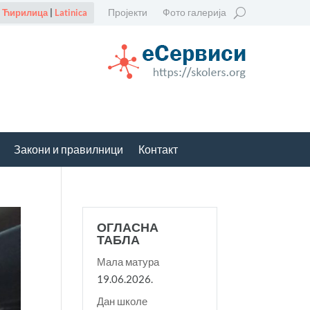
Пројекти
Фото галерија
Ћирилица
|
Latinica
Закони и правилници
Контакт
ОГЛАСНА
ТАБЛА
Мала матура
19.06.2026.
Дан школе