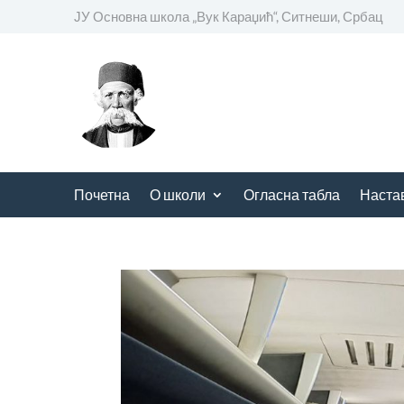
ЈУ Основна школа
„
Вук Караџић“, Ситнеши, Србац
Почетна
О школи
Огласна табла
Наста