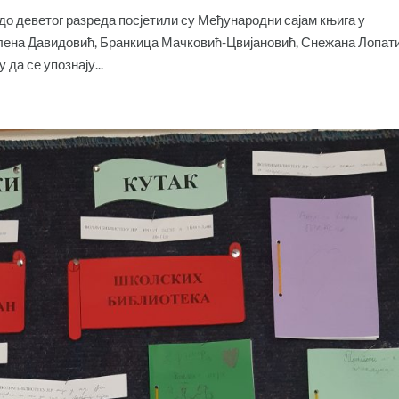
г до деветог разреда посјетили су Међународни сајам књига у
елена Давидовић, Бранкица Мачковић-Цвијановић, Снежана Лопат
да се упознају...