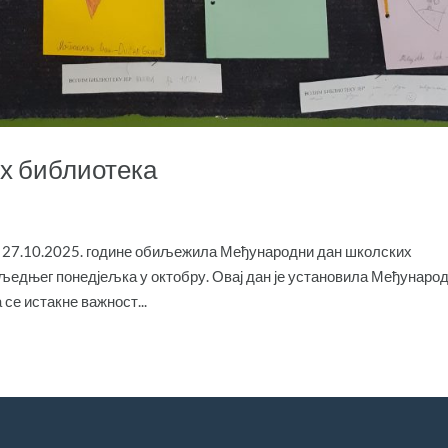
х библиотека
с, 27.10.2025. године обиљежила Међународни дан школских
сљедњег понедјељка у октобру. Овај дан је установила Међунаро
се истакне важност...