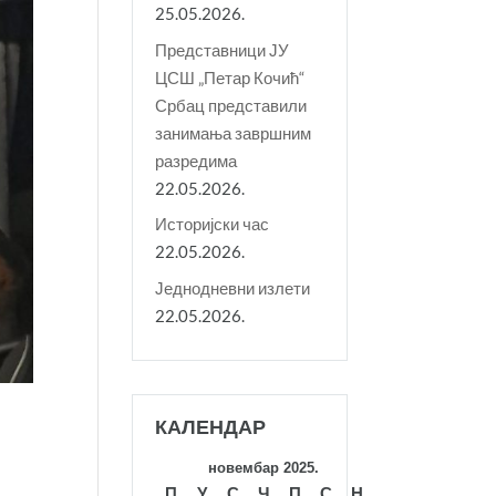
25.05.2026.
Представници ЈУ
ЦСШ „Петар Кочић“
Србац представили
занимања завршним
разредима
22.05.2026.
Историјски час
22.05.2026.
Једнодневни излети
22.05.2026.
КАЛЕНДАР
новембар 2025.
П
У
С
Ч
П
С
Н