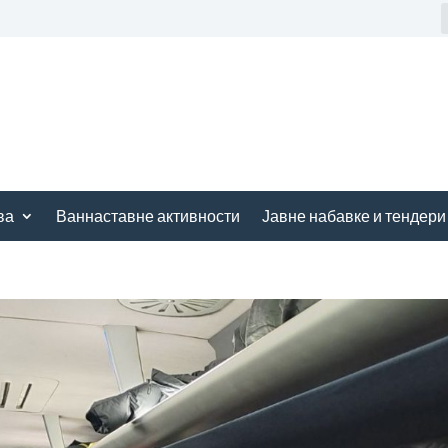
ва
Ваннаставне активности
Јавне набавке и тендери