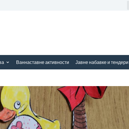
ва
Ваннаставне активности
Јавне набавке и тендери