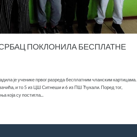
СРБАЦ ПОКЛОНИЛА БЕСПЛАТНЕ
адила је ученике првог разреда бесплатним чланским картицама.
чића, и то 5 из ЦШ Ситнеши и 6 из ПШ Ћукали. Поред тог,
 која су постигла...