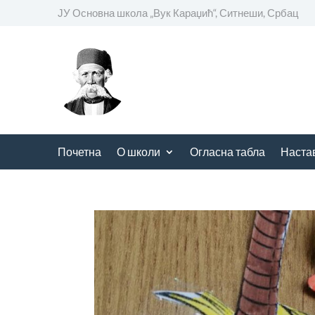
ЈУ Основна школа
„
Вук Караџић“, Ситнеши, Србац
Почетна
О школи
Огласна табла
Наста