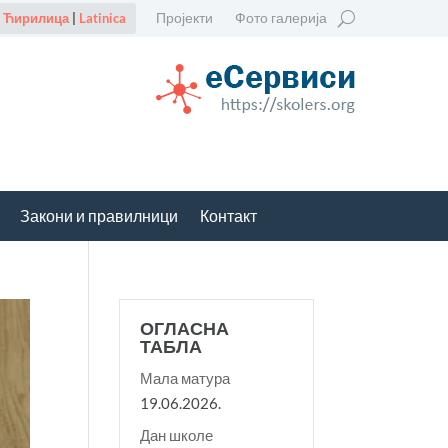
Пројекти
Фото галерија
Ћирилица
|
Latinica
Закони и правилници
Контакт
ОГЛАСНА
ТАБЛА
Мала матура
19.06.2026.
Дан школе