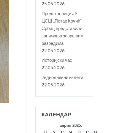
25.05.2026.
Представници ЈУ
ЦСШ „Петар Кочић“
Србац представили
занимања завршним
разредима
22.05.2026.
Историјски час
22.05.2026.
Једнодневни излети
22.05.2026.
КАЛЕНДАР
април 2025.
П
У
С
Ч
П
С
Н