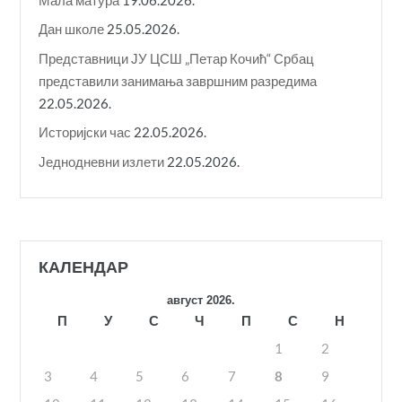
Дан школе
25.05.2026.
Представници ЈУ ЦСШ „Петар Кочић“ Србац
представили занимања завршним разредима
22.05.2026.
Историјски час
22.05.2026.
Једнодневни излети
22.05.2026.
КАЛЕНДАР
август 2026.
П
У
С
Ч
П
С
Н
1
2
3
4
5
6
7
8
9