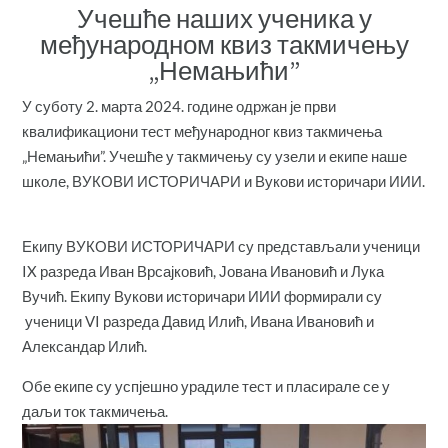
Учешће наших ученика у
међународном квиз такмичењу
„Немањићи”
У суботу 2. марта 2024. године одржан је први
квалификациони тест међународног квиз такмичења
„Немањићи”. Учешће у такмичењу су узели и екипе наше
школе, ВУКОВИ ИСТОРИЧАРИ и Вукови историчари ИИИ.
Екипу ВУКОВИ ИСТОРИЧАРИ су представљали ученици
IX разреда Иван Врсајковић, Јована Ивановић и Лука
Вучић. Екипу Вукови историчари ИИИ формирали су
ученици VI разреда Давид Илић, Ивана Ивановић и
Александар Илић.
Обе екипе су успјешно урадиле тест и пласирале се у
даљи ток такмичења.