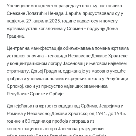
Ученици осмог и деветог разреда уз пратњу наставника
Снежане Лопатић и Ненада Шарића присуствовали су у
недјељу, 27. априла 2025. године парастосу и помену
жртвама усташког злочина у Спомен – подручју Доња
Градина.
Централна манифестација обиљежавања помена жртвама
усташког злочина – геноцида Независне Државе Хрватске
у концентрационом логору Јасеновац и његовом највећем
стратишту, Доњој Градини, одржана је уз масовно учешће
грађана и ученика основних и средњих школа у Републици
Српској, као и уз присуство највиших званичника
Републике Српске и Србије.
Дан сјећања на жртве геноцида над Србима, Јеврејима и
Ромима у Независној Држави Хрватској од 1941. до 1945.
године и 80 година од пробоја логораша из
концентрационог логора Јасеновац заједнички