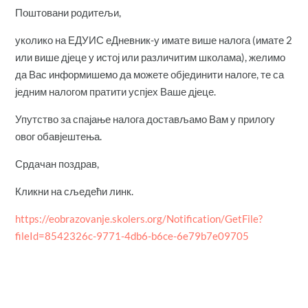
Поштовани родитељи,
уколико на ЕДУИС еДневник-у имате више налога (имате 2
или више дјеце у истој или различитим школама), желимо
да Вас информишемо да можете објединити налоге, те са
једним налогом пратити успјех Ваше дјеце.
Упутство за спајање налога достављамо Вам у прилогу
овог обавјештења.
Срдачан поздрав,
Кликни на сљедећи линк.
https://eobrazovanje.skolers.org/Notification/GetFile?
fileId=8542326c-9771-4db6-b6ce-6e79b7e09705