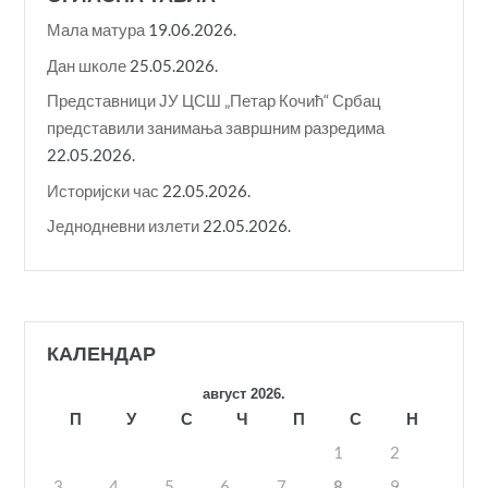
Мала матура
19.06.2026.
Дан школе
25.05.2026.
Представници ЈУ ЦСШ „Петар Кочић“ Србац
представили занимања завршним разредима
22.05.2026.
Историјски час
22.05.2026.
Једнодневни излети
22.05.2026.
КАЛЕНДАР
август 2026.
П
У
С
Ч
П
С
Н
1
2
3
4
5
6
7
8
9