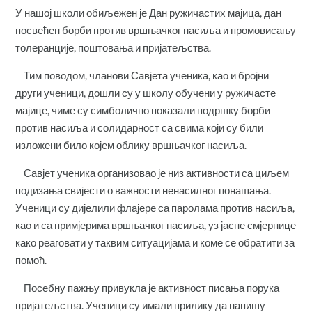
У нашој школи обиљежен је Дан ружичастих мајица, дан
посвећен борби против вршњачког насиља и промовисању
толеранције, поштовања и пријатељства.
Тим поводом, чланови Савјета ученика, као и бројни
други ученици, дошли су у школу обучени у ружичасте
мајице, чиме су симболично показали подршку борби
против насиља и солидарност са свима који су били
изложени било којем облику вршњачког насиља.
Савјет ученика организовао је низ активности са циљем
подизања свијести о важности ненасилног понашања.
Ученици су дијелили флајере са паролама против насиља,
као и са примјерима вршњачког насиља, уз јасне смјернице
како реаговати у таквим ситуацијама и коме се обратити за
помоћ.
Посебну пажњу привукла је активност писања порука
пријатељства. Ученици су имали прилику да напишу