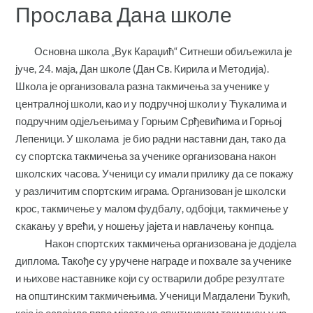
Прослава Дана школе
Основна школа „Вук Караџић“ Ситнеши обиљежила је
јуче, 24. маја, Дан школе (Дан Св. Кирила и Методија).
Школа је организовала разна такмичења за ученике у
централној школи, као и у подручној школи у Ћукалима и
подручним одјељењима у Горњим Срђевићима и Горњој
Лепеници. У школама је био радни наставни дан, тако да
су спортска такмичења за ученике организована након
школских часова. Ученици су имали прилику да се покажу
у различитим спортским играма. Организован је школски
крос, такмичење у малом фудбалу, одбојци, такмичење у
скакању у врећи, у ношењу јајета и навлачењу конпца.
Након спортских такмичења организована је додјела
диплома. Такође су уручене награде и похвале за ученике
и њихове наставнике који су остварили добре резултате
на општинским такмичењима. Ученици Магдалени Ђукић,