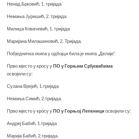
Ненад Брковић, 1. тријада
Немања Јуришић, 2. тријада
Милица Ковачевић, 1. тријада
Маријана Милашиновић, 2. Тријада.
Побједничка екипа у одбојци била је екипа „Делије“.
Прво мјесто у кросу у
ПО у Горњим Срђевићима
освојили су:
Сузана Врејић, 1.тријада
Немања Симић, 2.тријада.
Прво мјесто у кросу у
ПО у Горњој Лепеници
освојили су:
Андреј Бабић, 1.тријада
Марија Бабић, 2.тријада.