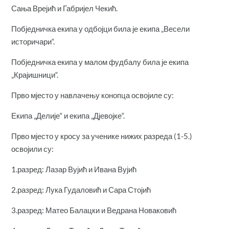
Сања Врејић и Габријел Чекић.
Побједничка екипа у одбојци била је екипа „Весели
историчари“.
Побједничка екипа у малом фудбалу била је екипа
„Крајишници“.
Прво мјесто у навлачењу конопца освојиле су:
Екипа „Делије“ и екипа „Дјевојке“.
Прво мјесто у кросу за ученике нижих разреда (1-5.)
освојили су:
1.разред: Лазар Вујић и Ивана Вујић
2.разред: Лука Гудаловић и Сара Стојић
3.разред: Матео Балацки и Ведрана Новаковић