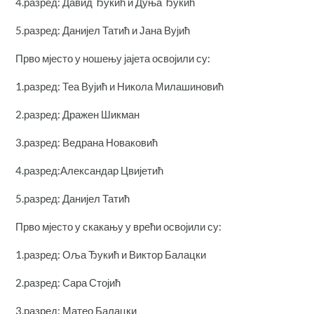
4.разред: Давид Ђукић и Дуња Ђукић
5.разред: Данијел Татић и Јана Вујић
Прво мјесто у ношењу јајета освојили су:
1.разред: Теа Вујић и Никола Милашиновић
2.разред: Дражен Шикман
3.разред: Ведрана Новаковић
4.разред:Александар Цвијетић
5.разред: Данијел Татић
Прво мјесто у скакању у врећи освојили су:
1.разред: Оља Ђукић и Виктор Балацки
2.разред: Сара Стојић
3.разред: Матео Балацки