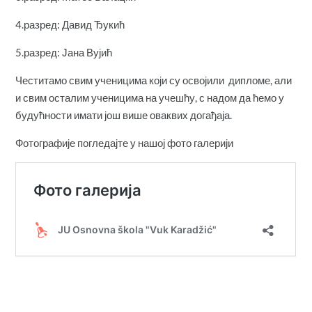
4.разред: Давид Ђукић
5.разред: Јана Вујић
Честитамо свим ученицима који су освојили дипломе, али
и свим осталим ученицима на учешћу, с надом да ћемо у
будућности имати још више оваквих догађаја.
Фотографије погледајте у нашој фото галерији