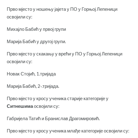
Прво мјесто у ношењу јајета у ПО у Горњој Лепеници
освојили су:
Михајло Бабић у првој групи
Марија Бабић у другој групи.
Прво мјесто у скакању у врећи у ПО у Горњој Лепеници
освојили су:
Новак Стојић, 1.тријада
Марија Бабић, 2-.тријада.
Прво мјесто у кросу ученика старије категорије у
Ситнешима
освојили су:
Габријела Татић и Бранислав Драгомировић.
Прво мјесто у кросу ученика млађе категорије освојили су: