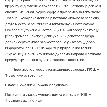
која је освојила прво мјесто на општинском такмичењу из
вјеронауке, уручена је похвала и књига. Похвалу је добио и
свештеник Ненад Ђурић који ју је припремао за такмичење.
Јована Љубојевић добила је похвалу и књигу за освојено
друго мјесто на општинском такмичењу из математика.
Похвала је уручена и наставници Сањи Кресојевић која ју
је припремала. Такође су сви ученици деветог разреда
добили сертификате за учествовање у изазову „Дабар
информатичар 2021“, на који их је пријавио наставник
Живко Зец. Након уручивања диплома, награда и похвала
приређен је свечани ручак за чланове колектива.
Прво мјесто у кросу ученика виших разреда у
ПОШ у
Ћукалима
освојили су:
Славен Брковић и Божана Марјановић.
Прво мјесто у кросу ученика нижих разреда у ПОШ у
Ћукалима освојили су :