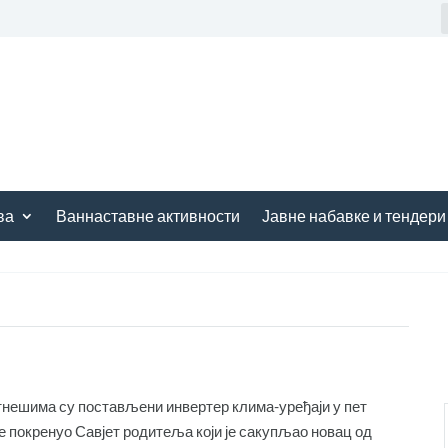
ва
Ваннаставне активности
Јавне набавке и тендери
Ситнешима су постављени инвертер клима-уређаји у пет
је покренуо Савјет родитеља који је сакупљао новац од