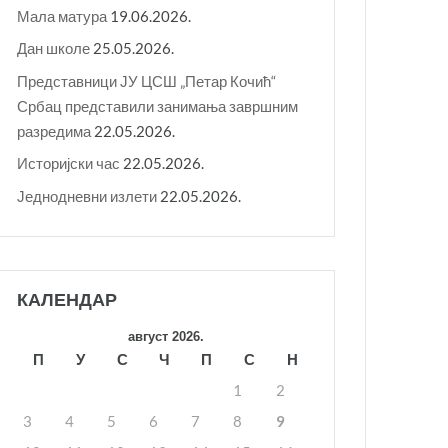
Мала матура
19.06.2026.
Дан школе
25.05.2026.
Представници ЈУ ЦСШ „Петар Кочић“
Србац представили занимања завршним
разредима
22.05.2026.
Историјски час
22.05.2026.
Једнодневни излети
22.05.2026.
КАЛЕНДАР
август 2026.
П
У
С
Ч
П
С
Н
1
2
3
4
5
6
7
8
9