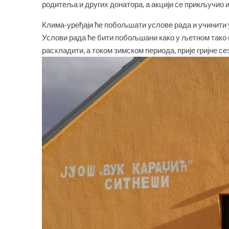
родитеља и других донатора, а акцији се прикључио 
Клима-уређаји ће побољшати услове рада и учинити 
Услови рада ће бити побољшани како у љетном тако 
расхладити, а током зимском периода, прије гријне се