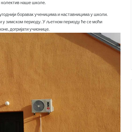
и колектив наше школе.
угоднији боравак ученицима и наставницима у школи.
и у зимском периоду. У љетном периоду ће се моћи
зоне, догријати учионице.