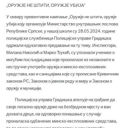
„ОРУЖЈЕ НЕ ШТИТИ, ОРУЖЈЕ УБИЈА“
У оквиру превентивне кампање „Оружје не штити, оружје
убија коју организује Министарство унутрашњих послова
Републике Српске, у нашој школи су 28.05.2024. године
полицијски службеници Полицијске управе Градишка
одржали едукативно предавање на ту тему. Инспектори,
Милана Николић и Марко Ђукић, су упознали ученике о
могућим посљедицама које произилазе из незаконите и
нестручне употребе оружја и минско-експлозивних
средстава, као и санкцијама које су прописане Кривичним
законом РС, Законом о јавном реду и миру и Законом о
оружју и муницији.
Полицијска управа Градишка апелује на грађане да
своје легално оружје држе на безбједном мјесту и ван
дохвата дјеце, на одговорно понашање у случају
проналаска одбачених минско-експлозивних средстава,