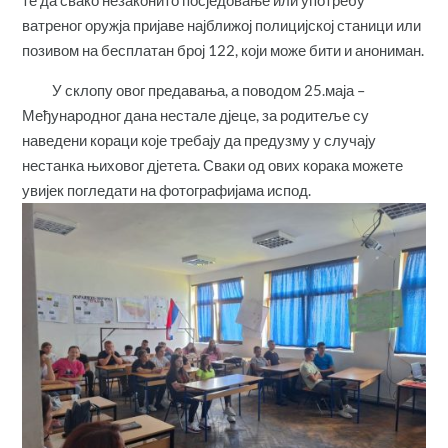
те да свако незаконито посједовање или употребу
ватреног оружја пријаве најближој полицијској станици или
позивом на бесплатан број 122, који може бити и анониман.
У склопу овог предавања, а поводом 25.маја –
Међународног дана нестале дјеце, за родитеље су
наведени кораци које требају да предузму у случају
нестанка њиховог дјетета. Сваки од ових корака можете
увијек погледати на фотографијама испод.