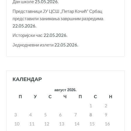
Дан школе
25.05.2026.
Представници ЈУ ЦСШ „Петар Кочић“ Србац
представили занимања завршним разредима
22.05.2026.
Историјски час
22.05.2026.
Једнодневни излети
22.05.2026.
КАЛЕНДАР
август 2026.
П
У
С
Ч
П
С
Н
1
2
3
4
5
6
7
8
9
10
11
12
13
14
15
16