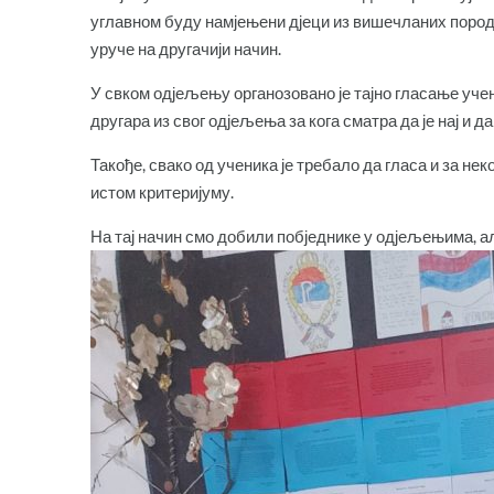
углавном буду намјењени дјеци из вишечланих породи
уруче на другачији начин.
У свком одјељењу органозовано је тајно гласање учени
другара из свог одјељења за кога сматра да је нај и 
Такође, свако од ученика је требало да гласа и за не
истом критеријуму.
На тај начин смо добили побједнике у одјељењима, ал