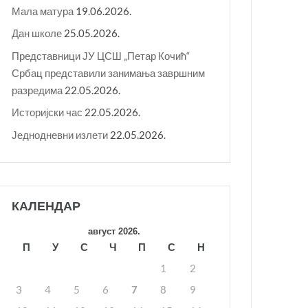
Мала матура
19.06.2026.
Дан школе
25.05.2026.
Представници ЈУ ЦСШ „Петар Кочић“
Србац представили занимања завршним
разредима
22.05.2026.
Историјски час
22.05.2026.
Једнодневни излети
22.05.2026.
КАЛЕНДАР
август 2026.
П
У
С
Ч
П
С
Н
1
2
3
4
5
6
7
8
9