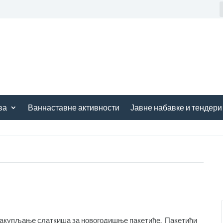
ва
Ваннаставне активности
Јавне набавке и тендери
е сакупљање слаткиша за новогодишње пакетиће. Пакетићи