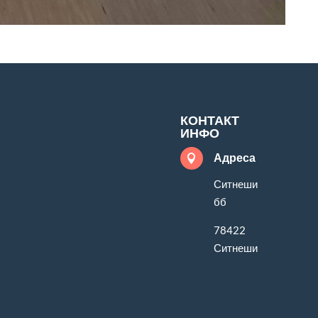
КОНТАКТ
ИНФО
Адреса

Ситнеши
бб
78422
Ситнеши