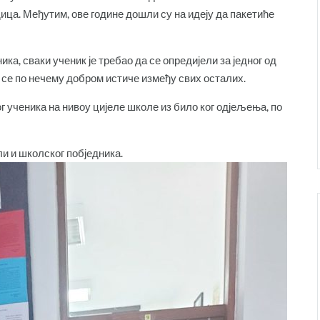
ца. Међутим, ове године дошли су на идеју да пакетиће
ка, сваки ученик је требао да се опредијели за једног од
да се по нечему добром истиче између свих осталих.
ког ученика на нивоу цијеле школе из било ког одјељења, по
и и школског побједника.