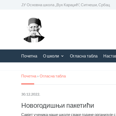
ЈУ Основна школа
„
Вук Караџић“, Ситнеши, Србац
Почетна
О школи
Огласна табла
Наста
Почетна
»
Огласна табла
30.12.2022.
Новогодишњи пакетићи
Савјет ученика наше школе сваке године организуј