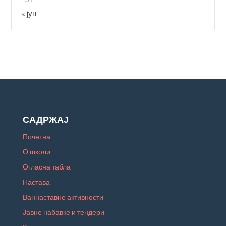
« јун
САДРЖАЈ
Почетна
О школи
Огласна табла
Настава
Ваннаставне активности
Јавне набавке и тендери