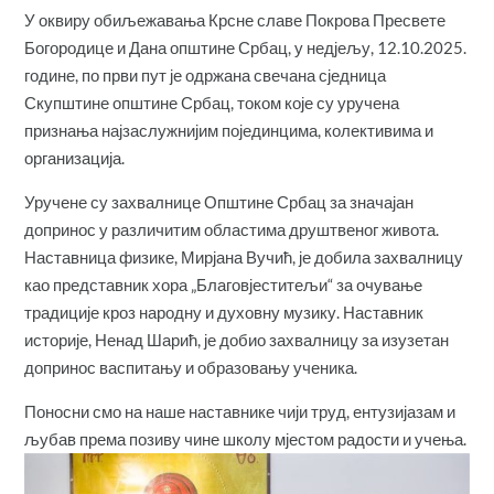
У оквиру обиљежавања Крсне славе Покрова Пресвете
Богородице и Дана општине Србац, у недјељу, 12.10.2025.
године, по први пут је одржана свечана сједница
Скупштине општине Србац, током које су уручена
признања најзаслужнијим појединцима, колективима и
организација.
Уручене су захвалнице Општине Србац за значајан
допринос у различитим областима друштвеног живота.
Наставница физике, Мирјана Вучић, је добила захвалницу
као представник хора „Благовјеститељи“ за очување
традиције кроз народну и духовну музику. Наставник
историје, Ненад Шарић, је добио захвалницу за изузетан
допринос васпитању и образовању ученика.
Поносни смо на наше наставнике чији труд, ентузијазам и
љубав према позиву чине школу мјестом радости и учења.