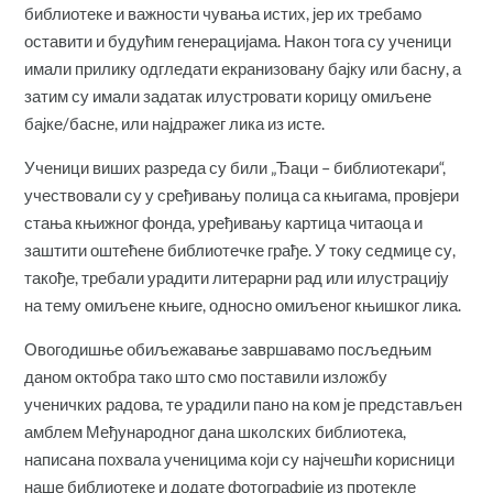
библиотеке и важности чувања истих, јер их требамо
оставити и будућим генерацијама. Након тога су ученици
имали прилику одгледати екранизовану бајку или басну, а
затим су имали задатак илустровати корицу омиљене
бајке/басне, или најдражег лика из исте.
Ученици виших разреда су били „Ђаци – библиотекари“,
учествовали су у сређивању полица са књигама, провјери
стања књижног фонда, уређивању картица читаоца и
заштити оштећене библиотечке грађе. У току седмице су,
такође, требали урадити литерарни рад или илустрацију
на тему омиљене књиге, односно омиљеног књишког лика.
Овогодишње обиљежавање завршавамо посљедњим
даном октобра тако што смо поставили изложбу
ученичких радова, те урадили пано на ком је представљен
амблем Међународног дана школских библиотека,
написана похвала ученицима који су најчешћи корисници
наше библиотеке и додате фотографије из протекле