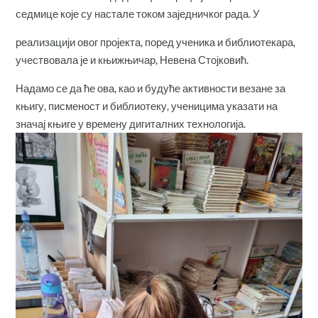
седмице које су настале током заједничког рада. У
реализацији овог пројекта, поред ученика и библиотекара,
учествовала је и књижњичар, Невена Стојковић.
Надамо се да ће ова, као и будуће активности везане за
књигу, писменост и библиотеку, ученицима указати на
значај књиге у времену дигиталних технологија.