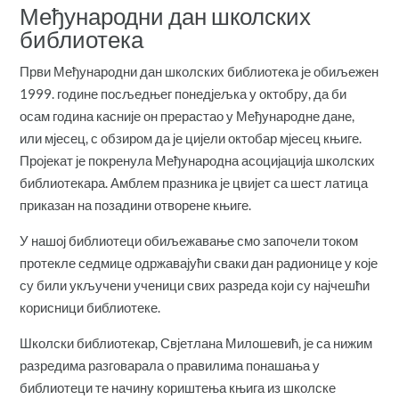
Међународни дан школских
библиотека
Први Међународни дан школских библиотека је обиљежен
1999. године посљедњег понедјељка у октобру, да би
осам година касније он прерастао у Међународне дане,
или мјесец, с обзиром да је цијели октобар мјесец књиге.
Пројекат је покренула Међународна асоцијација школских
библиотекара. Амблем празника је цвијет са шест латица
приказан на позадини отворене књиге.
У нашој библиотеци обиљежавање смо започели током
протекле седмице одржавајући сваки дан радионице у које
су били укључени ученици свих разреда који су најчешћи
корисници библиотеке.
Школски библиотекар, Свјетлана Милошевић, је са нижим
разредима разговарала о правилима понашања у
библиотеци те начину кориштења књига из школске