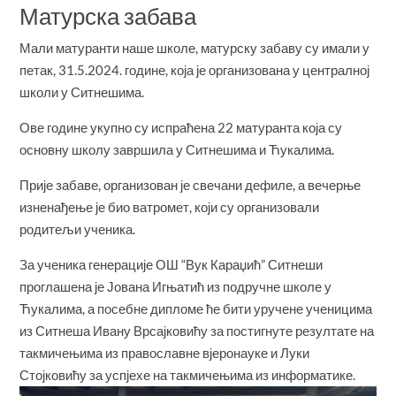
Матурска забава
Мали матуранти наше школе, матурску забаву су имали у
петак, 31.5.2024. године, која је организована у централној
школи у Ситнешима.
Ове године укупно су испраћена 22 матуранта која су
основну школу завршила у Ситнешима и Ћукалима.
Прије забаве, организован је свечани дефиле, а вечерње
изненађење је био ватромет, који су организовали
родитељи ученика.
За ученика генерације ОШ “Вук Караџић” Ситнеши
проглашена је Јована Игњатић из подручне школе у
Ћукалима, а посебне дипломе ће бити уручене ученицима
из Ситнеша Ивану Врсајковићу за постигнуте резултате на
такмичењима из православне вјеронауке и Луки
Стојковићу за успјехе на такмичењима из информатике.