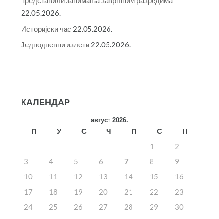
представили занимања завршним разредима
22.05.2026.
Историјски час
22.05.2026.
Једнодневни излети
22.05.2026.
КАЛЕНДАР
август 2026.
П
У
С
Ч
П
С
Н
1
2
3
4
5
6
7
8
9
10
11
12
13
14
15
16
17
18
19
20
21
22
23
24
25
26
27
28
29
30