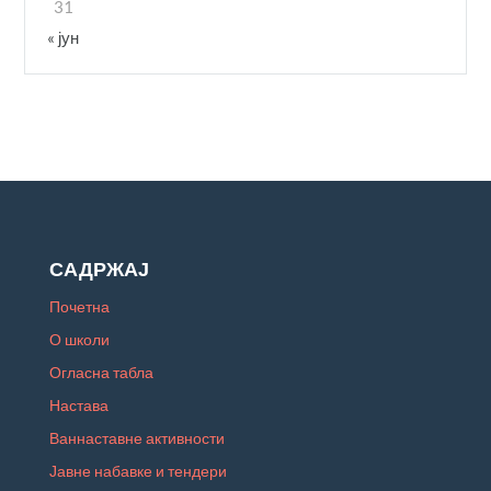
31
« јун
САДРЖАЈ
Почетна
О школи
Огласна табла
Настава
Ваннаставне активности
Јавне набавке и тендери