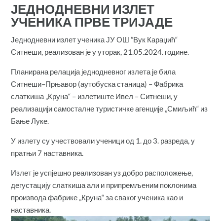
ЈЕДНОДНЕВНИ ИЗЛЕТ
УЧЕНИКА ПРВЕ ТРИЈАДЕ
Једнодневни излет ученика ЈУ ОШ ”Вук Караџић“
Ситнеши, реализован је у уторак, 21.05.2024. године.
Планирана релација једнодневног излета је била
Ситнеши–Прњавор (аутобуска станица) – Фабрика
слаткиша „Круна“ – излетиште Ивел – Ситнеши, у
реализацији самосталне туристичке агенције „Смиљић“ из
Бање Луке.
У излету су учествовали ученици од 1. до 3. разреда, у
пратњи 7 наставника.
Излет је успјешно реализован уз добро расположење,
дегустацију слаткиша али и припремљеним поклонима
производа фабрике „Круна“ за сваког ученика као и
наставника.