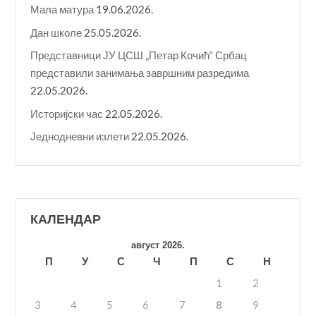
Мала матура
19.06.2026.
Дан школе
25.05.2026.
Представници ЈУ ЦСШ „Петар Кочић“ Србац
представили занимања завршним разредима
22.05.2026.
Историјски час
22.05.2026.
Једнодневни излети
22.05.2026.
КАЛЕНДАР
август 2026.
П
У
С
Ч
П
С
Н
1
2
3
4
5
6
7
8
9