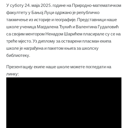
У суботу 24. маја 2025. године на Природно-математичком
факултету у Бањој Луци одржано је републичко
такмичење из историје и географије. Представници наше
школе ученица Магдалена Ђукић и Валентина Гудаловић
са својим ментором Ненадом Шарићем пласирале су се на
треће мјесто. Уз диплому за остварени пласман екипа
школе је награђена и пакетом књига за школску
библиотеку.
Презентацију екипе наше школе можете погледати на
линку: