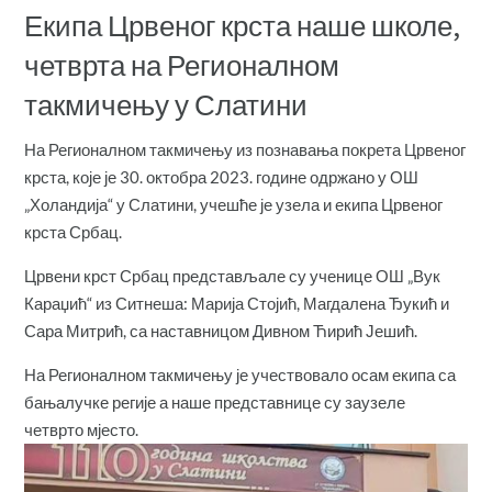
Екипа Црвеног крста наше школе,
четврта на Регионалном
такмичењу у Слатини
На Регионалном такмичењу из познавања покрета Црвеног
крста, које је 30. октобра 2023. године одржано у ОШ
„Холандија“ у Слатини, учешће је узела и екипа Црвеног
крста Србац.
Црвени крст Србац представљале су ученице ОШ „Вук
Караџић“ из Ситнеша: Марија Стојић, Магдалена Ђукић и
Сара Митрић, са наставницом Дивном Ћирић Јешић.
На Регионалном такмичењу је учествовало осам екипа са
бањалучке регије а наше представнице су заузеле
четврто мјесто.