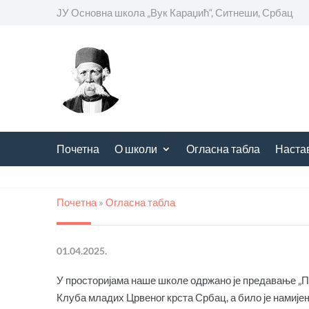
ЈУ Основна школа
„
Вук Караџић“, Ситнеши, Србац
Почетна
О школи
Огласна табла
Наста
Почетна
»
Огласна табла
01.04.2025.
У просторијама наше школе одржано је предавање „
Клуба младих Црвеног крста Србац, а било је намијењ