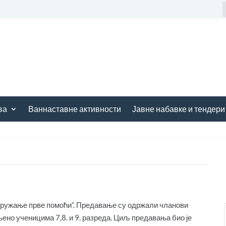
ва
Ваннаставне активности
Јавне набавке и тендери
Пружање прве помоћи“. Предавање су одржали чланови
ено ученицима 7,8. и 9. разреда. Циљ предавања био је