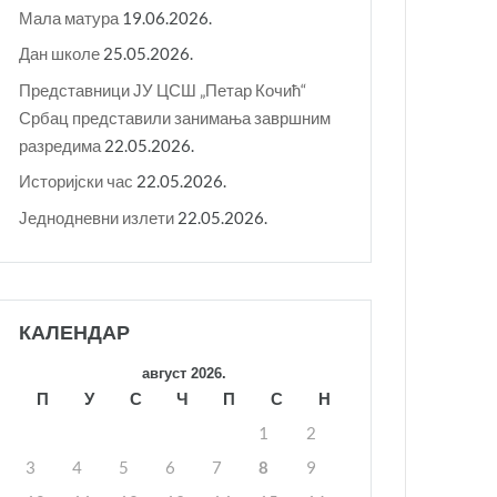
Мала матура
19.06.2026.
Дан школе
25.05.2026.
Представници ЈУ ЦСШ „Петар Кочић“
Србац представили занимања завршним
разредима
22.05.2026.
Историјски час
22.05.2026.
Једнодневни излети
22.05.2026.
КАЛЕНДАР
август 2026.
П
У
С
Ч
П
С
Н
1
2
3
4
5
6
7
8
9