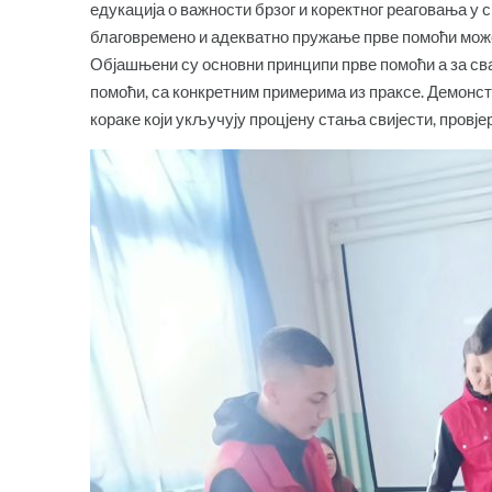
едукација о важности брзог и коректног реаговања у с
благовремено и адекватно пружање прве помоћи мож
Објашњени су основни принципи прве помоћи а за с
помоћи, са конкретним примерима из праксе. Демонст
кораке који укључују процјену стања свијести, провј