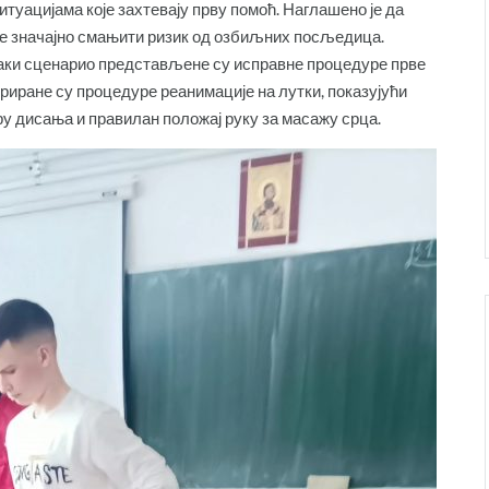
итуацијама које захтевају прву помоћ. Наглашено је да
е значајно смањити ризик од озбиљних посљедица.
ваки сценарио представљене су исправне процедуре прве
риране су процедуре реанимације на лутки, показујући
еру дисања и правилан положај руку за масажу срца.