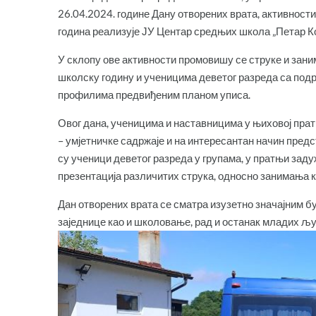
26.04.2024. године Дану отворених врата, активнос
година реализује ЈУ Центар средњих школа „Петар К
У склопу ове активности промовишу се струке и зани
школску годину и ученицима деветог разреда са под
профилима предвиђеним планом уписа.
Овог дана, ученицима и наставницима у њиховој пр
– умјетничке садржаје и на интересантан начин пред
су ученици деветог разреда у групама, у пратњи зад
презентација различитих струка, односно занимања 
Дан отворених врата се сматра изузетно значајним б
заједнице као и школовање, рад и останак младих људ