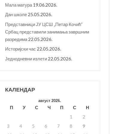
Мала матура
19.06.2026.
Дан школе
25.05.2026.
Представници ЈУ ЦСШ „Петар Кочић“
Србац представили занимања завршним
разредима
22.05.2026.
Историјски час
22.05.2026.
Једнодневни излети
22.05.2026.
КАЛЕНДАР
август 2026.
П
У
С
Ч
П
С
Н
1
2
3
4
5
6
7
8
9