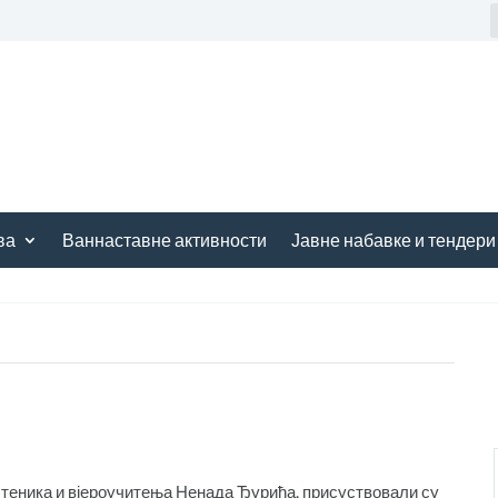
ва
Ваннаставне активности
Јавне набавке и тендери
теника и вјероучитења Ненада Ђурића, присуствовали су