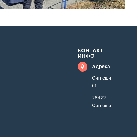
КОНТАКТ
ИНФО
Адреса

Ситнеши
бб
78422
Ситнеши