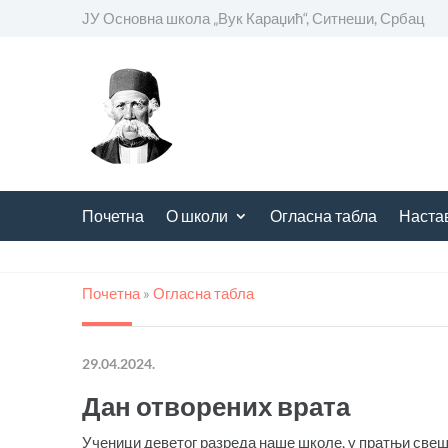
ЈУ Основна школа
„
Вук Караџић“, Ситнеши, Србац
Почетна
О школи
Огласна табла
Наста
Почетна
»
Огласна табла
29.04.2024.
Дан отворених врата
Ученици деветог разреда наше школе, у пратњи свеш