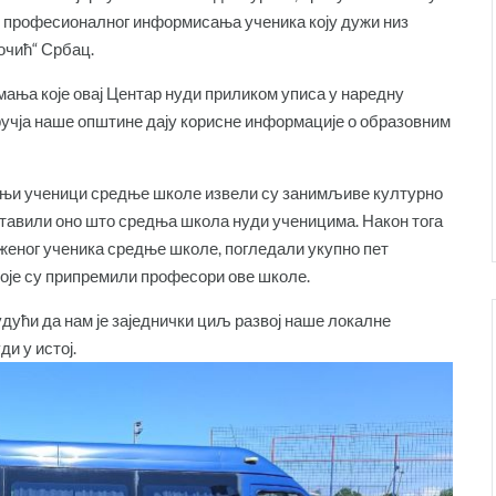
ти професионалног информисања ученика коју дужи низ
очић“ Србац.
мања које овај Центар нуди приликом уписа у наредну
ручја наше општине дају корисне информације о образовним
атњи ученици средње школе извели су занимљиве културно
ставили оно што средња школа нуди ученицима. Након тога
уженог ученика средње школе, погледали укупно пет
које су припремили професори ове школе.
удући да нам је заједнички циљ развој наше локалне
и у истој.