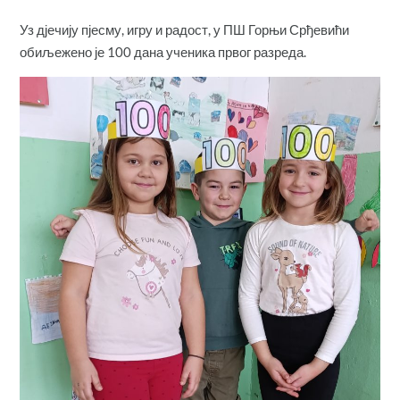
Уз дјечију пјесму, игру и радост, у ПШ Горњи Срђевићи
обиљежено је 100 дана ученика првог разреда.