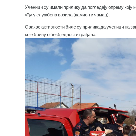
Ученици су имали прилику да погледају опрему коју 
уђу у службена возила (камион и чамац).
Овакве активности биле су прилика да ученици на з
које брину о безбједности грађана.