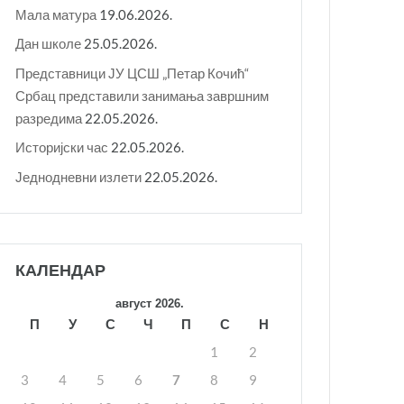
Мала матура
19.06.2026.
Дан школе
25.05.2026.
Представници ЈУ ЦСШ „Петар Кочић“
Србац представили занимања завршним
разредима
22.05.2026.
Историјски час
22.05.2026.
Једнодневни излети
22.05.2026.
КАЛЕНДАР
август 2026.
П
У
С
Ч
П
С
Н
1
2
3
4
5
6
7
8
9