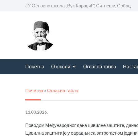
ЈУ Основна школа
„
Вук Караџић“, Ситнеши, Србац
Почетна
О школи
Огласна табла
Наста
Почетна
»
Огласна табла
11.03.2026.
Поводом Међународног дана цивилне заштите, данас,
Цивилна заштита је у сарадњи са ватрогасном једини