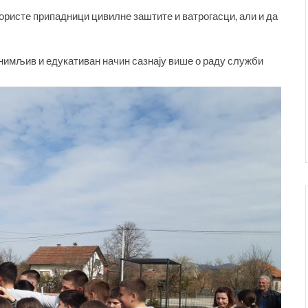
користе припадници цивилне заштите и ватрогасци, али и да
анимљив и едукативан начин сазнају више о раду служби