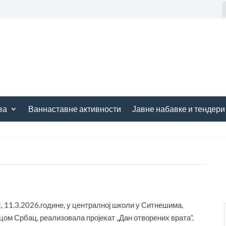
ва
Ваннаставне активности
Јавне набавке и тендери
 11.3.2026.године, у централној школи у Ситнешима,
цом Србац, реализовала пројекат „Дан отворених врата“.