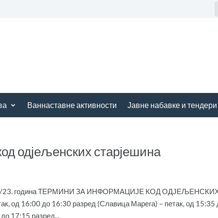
ва
Ваннаставне активности
Јавне набавке и тендери
код одјељенских старјешина
2022/23. година ТЕРМИНИ ЗА ИНФОРМАЦИЈЕ КОД ОДЈЕЉЕНСКИ
 од 16:00 до 16:30 разред (Славица Марега) – петак, од 15:35 
до 17:15 разред...