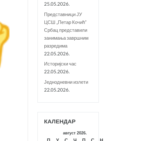
25.05.2026.
Представници ЈУ
ЦСШ „Петар Кочић“
Србац представили
занимања завршним
разредима
22.05.2026.
Историјски час
22.05.2026.
Једнодневни излети
22.05.2026.
КАЛЕНДАР
август 2026.
П
У
С
Ч
П
С
Н