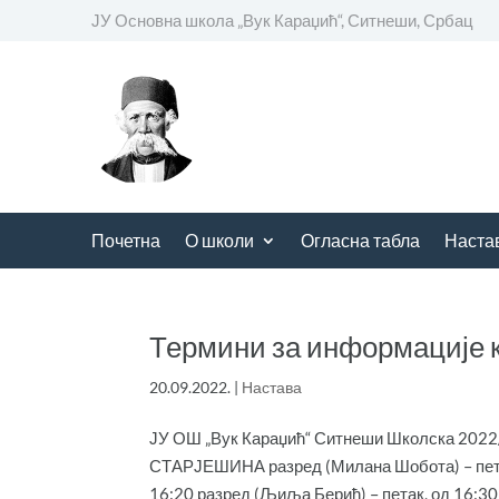
ЈУ Основна школа
„
Вук Караџић“, Ситнеши, Србац
Почетна
О школи
Огласна табла
Наста
Термини за информације 
20.09.2022.
|
Настава
ЈУ ОШ „Вук Караџић“ Ситнеши Школска 
СТАРЈЕШИНА разред (Милана Шобота) – петак,
16:20 разред (Љиља Берић) – петак, од 16:30 