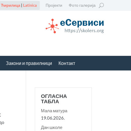
Пројекти
Фото галерија
Ћирилица
|
Latinica
Закони и правилници
Контакт
ОГЛАСНА
ТАБЛА
Мала матура
Х
19.06.2026.
до
Дан школе