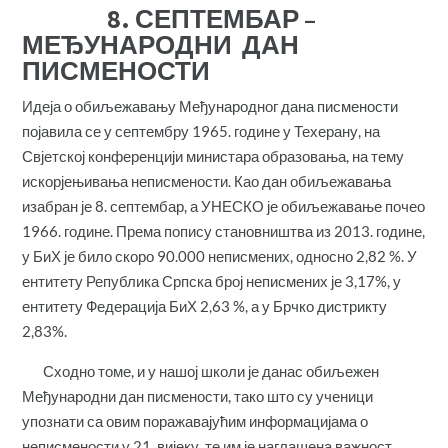
8. СЕПТЕМБАР –
МЕЂУНАРОДНИ ДАН
ПИСМЕНОСТИ
Идеја о обиљежавању Међународног дана писмености
појавила се у септембру 1965. године у Техерану, на
Свјетској конференцији министара образовања, на тему
искорјењивања неписмености. Као дан обиљежавања
изабран је 8. септембар, а УНЕСКО је обиљежавање почео
1966. године. Према попису становништва из 2013. године,
у БиХ је било скоро 90.000 неписмених, односно 2,82 %. У
ентитету Република Српска број неписмених је 3,17%, у
ентитету Федерација БиХ 2,63 %, а у Брчко дистрикту
2,83%.
Сходно томе, и у нашој школи је данас обиљежен
Међународни дан писмености, тако што су ученици
упознати са овим поражавајућим информацијама о
неписмености у 21. вијеку, те им је наглашена важност