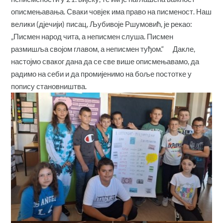
описмењавања. Сваки човјек има право на писменост. Наш
велики (дјечији) писац, Љубивоје Ршумовић, је рекао:
„Писмен народ чита, а неписмен слуша. Писмен
размишља својом главом, а неписмен туђом.“ Дакле,
настојмо сваког дана да се све више описмењавамо, да
радимо на себи и да промијенимо на боље постотке у
попису становништва.