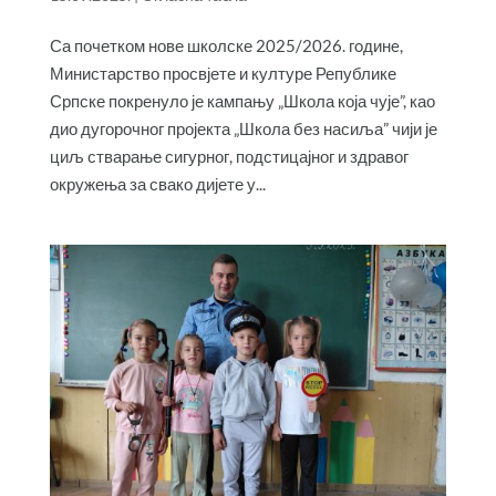
Са почетком нове школске 2025/2026. гoдинe,
Министарство просвјете и културе Републике
Српске покренуло је кампању „Школа која чује”, као
дио дугорочног пројекта „Школа без насиља” чији је
циљ стварање сигурног, подстицајног и здравог
окружења за свако дијете у...