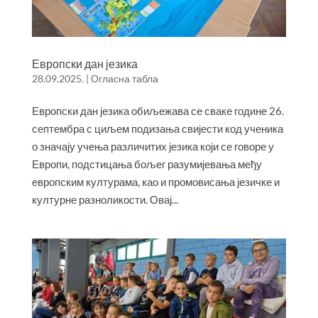
Европски дан језика
28.09.2025.
|
Огласна табла
Европски дан језика обиљежава се сваке године 26.
септембра с циљем подизања свијести код ученика
о значају учења различитих језика који се говоре у
Европи, подстицања бољег разумијевања међу
европским културама, као и промовисања језичке и
културне разноликости. Овај...