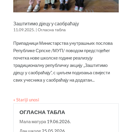
Заштитимо дјецу у саобраћају
11.09.2025.
|
Огласна табла
Припадници Министарства унутрашњих послова
Републике Српске /МУП/ поводом предстојећег
почетка нове школске године реализују
традиционалну републичку акцију „Заштитимо
дјецу у саобраћају“, с циљем подизања свијести
свих учесника у саобраћају на додатан...
« Stariji unosi
ОГЛАСНА ТАБЛА
Мала матура
19.06.2026.
Дан школе
25.05.2026.