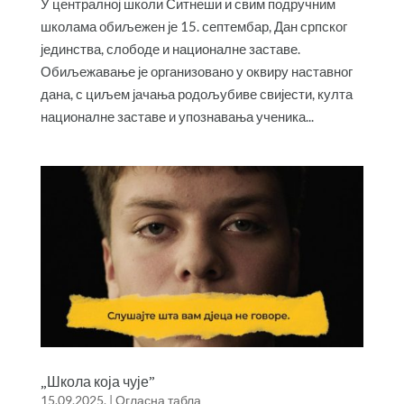
У централној школи Ситнеши и свим подручним
школама обиљежен је 15. септембар, Дан српског
јединства, слободе и националне заставе.
Обиљежавање је организовано у оквиру наставног
дана, с циљем јачања родољубиве свијести, култа
националне заставе и упознавања ученика...
„Школа која чује”
15.09.2025.
|
Огласна табла