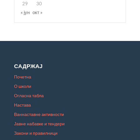
29
30
« јун
окт »
САДРЖАЈ
Почетна
О школи
Огласна табла
Настава
Ваннаставне активности
Јавне набавке и тендери
Закони и правилници