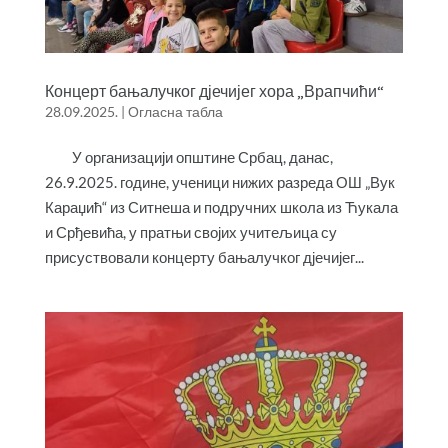
Концерт бањалучког дјечијег хора „Врапчићи“
28.09.2025.
|
Огласна табла
У организацији општине Србац, данас,
26.9.2025. године, ученици нижих разреда ОШ „Вук
Караџић“ из Ситнеша и подручних школа из Ћукала
и Срђевића, у пратњи својих учитељица су
присуствовали концерту бањалучког дјечијег...