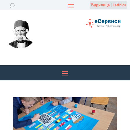
Ћирилица
|
Latinica