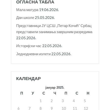
ОГЛАСНА ТАБЛА
Мала матура
19.06.2026.
Дан школе
25.05.2026.
Представници ЈУ ЦСШ „Петар Кочић“ Србац
представили занимања завршним разредима
22.05.2026.
Историјски час
22.05.2026.
Једнодневни излети
22.05.2026.
КАЛЕНДАР
јануар 2025.
П
У
С
Ч
П
С
Н
1
2
3
4
5
6
7
8
9
10
11
12