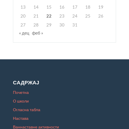
13
14
15
16
17
18
19
20
21
22
23
24
25
26
27
28
29
30
31
« дец
феб »
САДРЖАЈ
Почетна
О школи
Огласна табла
Настава
Ваннаставне активности