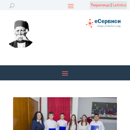
Ћирилица
|
Latinica