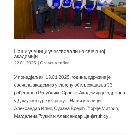
Наши ученици учествовали на свечаној
академији
22.01.2025.
|
Огласна табла
У понедјељак, 13.01.2025. године, одржана је
свечана академија у склопу обиљежавања 33.
рођендана Републике Српске. Академија је одржана
у Дому културе у Српцу. Наши ученици:
Александар Илић, Сузана Врејић, Ђорђе Митрић,
Магдалена Ђукић и Александар Цвијетић су...