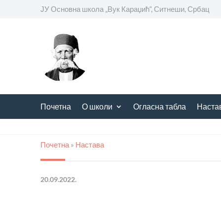
ЈУ Основна школа
„
Вук Караџић“, Ситнеши, Србац
Почетна
О школи
Огласна табла
Наста
Почетна
»
Настава
20.09.2022.