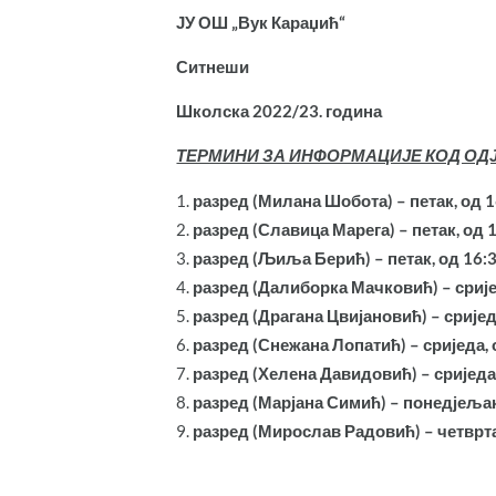
ЈУ ОШ „Вук Караџић“
Ситнеши
Школска 2022/23. година
ТЕРМИНИ ЗА ИНФОРМАЦИЈЕ КОД ОД
разред (Милана Шобота) – петак, од 1
разред (Славица Марега) – петак, од 
разред (Љиља Берић) – петак, од 16:3
разред (Далиборка Мачковић) – срије
разред (Драгана Цвијановић) – сријед
разред (Снежана Лопатић) – сриједа, 
разред (Хелена Давидовић) – сриједа,
разред (Марјана Симић) – понедјељак
разред (Мирослав Радовић) – четврта