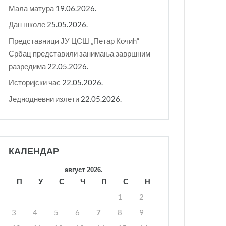
Мала матура
19.06.2026.
Дан школе
25.05.2026.
Представници ЈУ ЦСШ „Петар Кочић“
Србац представили занимања завршним
разредима
22.05.2026.
Историјски час
22.05.2026.
Једнодневни излети
22.05.2026.
КАЛЕНДАР
август 2026.
П
У
С
Ч
П
С
Н
1
2
3
4
5
6
7
8
9