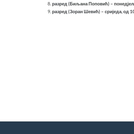
разред (Биљана Поповић) – понедјеља
разред (Зоран Шевић) – сриједа, од 1