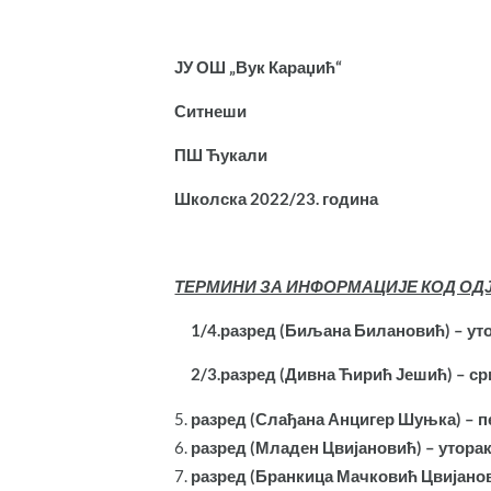
ЈУ ОШ „Вук Караџић“
Ситнеши
ПШ Ћукали
Школска 2022/23. година
ТЕРМИНИ ЗА ИНФОРМАЦИЈЕ КОД ОД
1/4.разред (Биљана Билановић) – утор
2/3.разред (Дивна Ћирић Јешић) – сриј
разред (Слађана Анцигер Шуњка) – п
разред (Младен Цвијановић) – уторак,
разред (Бранкица Мачковић Цвијанови